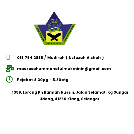
018 764 2885 / Mudirah ( Ustazah Aishah )
madrasahummahatulmukminin@gmail.com
Pejabat 8.30pg - 5.30ptg
1089, Lorong Pn Ramlah Hussin, Jalan Selamat, Kg Sungai
Udang, 41250 Klang, Selangor